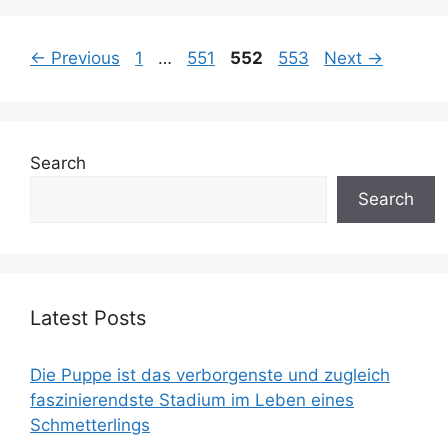
Page
Page
Page
Page
←
Previous
1
…
551
552
553
Next
→
Search
Search
Latest Posts
Die Puppe ist das verborgenste und zugleich
faszinierendste Stadium im Leben eines
Schmetterlings