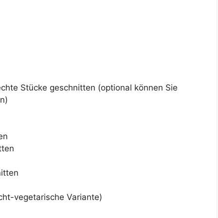
hte Stücke geschnitten (optional können Sie
n)
ten
tten
itten
icht-vegetarische Variante)