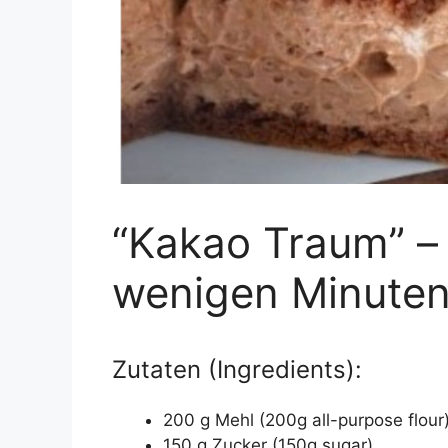
“Kakao Traum” – 
wenigen Minuten 
Zutaten (Ingredients):
200 g Mehl (200g all-purpose flour
150 g Zucker (150g sugar)