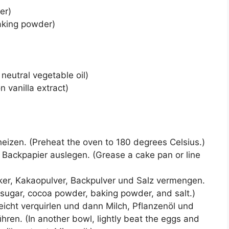
er)
aking powder)
neutral vegetable oil)
n vanilla extract)
eizen. (Preheat the oven to 180 degrees Celsius.)
 Backpapier auslegen. (Grease a cake pan or line
ker, Kakaopulver, Backpulver und Salz vermengen.
r, sugar, cocoa powder, baking powder, and salt.)
leicht verquirlen und dann Milch, Pflanzenöl und
ühren. (In another bowl, lightly beat the eggs and