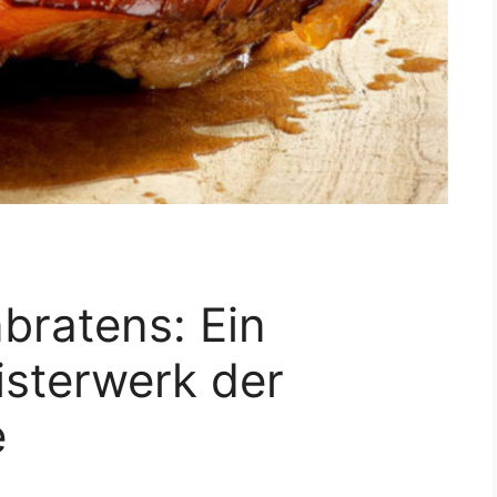
bratens: Ein
isterwerk der
e