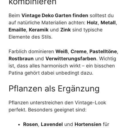
kombinieren
Beim
Vintage Deko Garten finden
solltest du
auf natürliche Materialien achten:
Holz
,
Metall
,
Emaille
,
Keramik
und
Zink
sind typische
Elemente des Stils.
Farblich dominieren
Weiß
,
Creme
,
Pastelltöne
,
Rostbraun
und
Verwitterungsfarben
. Wichtig
ist, dass alles harmonisch wirkt – ein bisschen
Patina gehört dabei unbedingt dazu.
Pflanzen als Ergänzung
Pflanzen unterstreichen den Vintage-Look
perfekt. Besonders geeignet sind:
Rosen
,
Lavendel
und
Hortensien
für