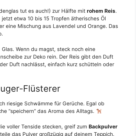
denglas tut es auch!) zur Hälfte mit
rohem Reis
.
b jetzt etwa 10 bis 15 Tropfen ätherisches Öl
mer eine Mischung aus Lavendel und Orange. Das
o.
s Glas. Wenn du magst, steck noch eine
scheibe zur Deko rein. Der Reis gibt den Duft
r Duft nachlässt, einfach kurz schütteln oder
uger-Flüsterer
uch riesige Schwämme für Gerüche. Egal ob
che “speichern” das Aroma des Alltags.
die voller Tenside stecken, greif zum
Backpulver
erteile das Pulver großzügig auf deinem Teppich.