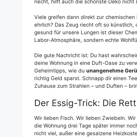
riecht, hilft auch die schönste Deko nicht 
Viele greifen dann direkt zur chemische
ehrlich? Das Zeug riecht oft so künstli
gesund für unsere Lungen ist dieser Chem
Labor-Atmosphäre, sondern echte Wohlfü
Die gute Nachricht ist: Du hast wahrsche
deine Wohnung in eine Duft-Oase zu verw
Geheimtipps, wie du
unangenehme Gerüc
richtig Geld sparst. Schnapp dir einen Te
Zuhause zum Strahlen – und Duften – br
Der Essig-Trick: Die Re
Wir lieben Fisch. Wir lieben Zwiebeln. W
die Wohnung drei Tage später immer noch d
nicht viel, außer eine gesalzene Heizkos