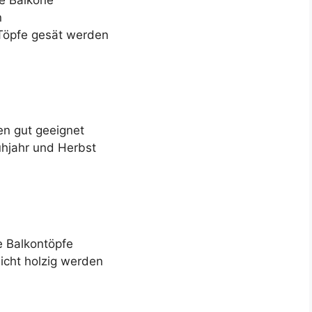
n
 Töpfe gesät werden
en gut geeignet
ühjahr und Herbst
e Balkontöpfe
icht holzig werden