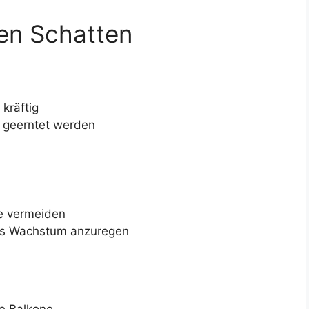
den Schatten
kräftig
 geerntet werden
e vermeiden
ues Wachstum anzuregen
ge Balkone