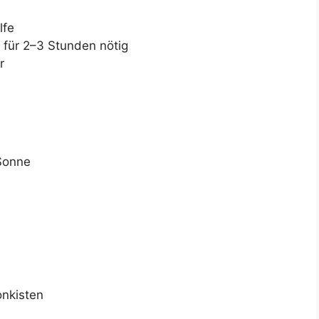
lfe
 für 2–3 Stunden nötig
r
Sonne
onkisten