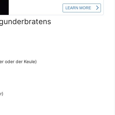
rgunderbratens
er oder der Keule)
r)