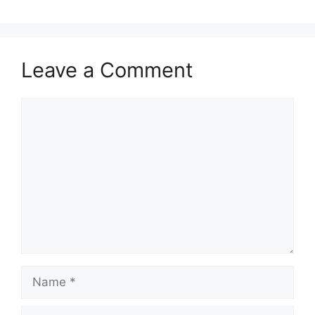
Leave a Comment
Comment
Name
Email