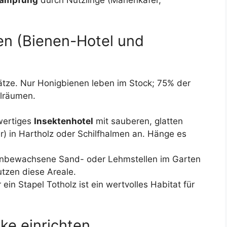
kämpfung
durch Nützlinge (Marienkäfer,
sen (Bienen-Hotel und
ätze. Nur Honigbienen leben im Stock; 75% der
hlräumen.
wertiges
Insektenhotel
mit sauberen, glatten
 in Hartholz oder Schilfhalmen an. Hänge es
unbewachsene Sand- oder Lehmstellen im Garten
tzen diese Areale.
in Stapel Totholz ist ein wertvolles Habitat für
nke einrichten