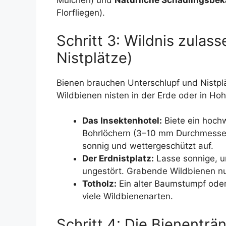
Mulchen) und
Natürliche Schädlingsbe
Florfliegen).
Schritt 3: Wildnis zulas
Nistplätze)
Bienen brauchen Unterschlupf und Nistpl
Wildbienen nisten in der Erde oder in Ho
Das Insektenhotel:
Biete ein hoch
Bohrlöchern (3–10 mm Durchmesser)
sonnig und wettergeschützt auf.
Der Erdnistplatz:
Lasse sonnige, 
ungestört. Grabende Wildbienen nu
Totholz:
Ein alter Baumstumpf oder e
viele Wildbienenarten.
Schritt 4: Die Bienenträ