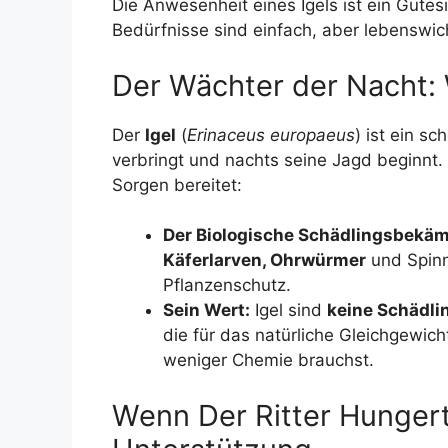
Die Anwesenheit eines Igels ist ein Gütes
Bedürfnisse sind einfach, aber lebenswich
Der Wächter der Nacht: W
Der
Igel
(
Erinaceus europaeus
) ist ein s
verbringt und nachts seine Jagd beginnt. 
Sorgen bereitet:
Der Biologische Schädlingsbekäm
Käferlarven, Ohrwürmer
und Spinn
Pflanzenschutz.
Sein Wert:
Igel sind
keine Schädli
die für das natürliche Gleichgewic
weniger Chemie brauchst.
Wenn Der Ritter Hungert