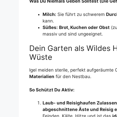
Was Du Niemals Geben Solltest (Die Gef
Milch:
Sie führt zu schwerem
Durc
kann.
Süßes:
Brot, Kuchen oder Obst
(zu
massiv und sind ungeeignet.
Dein Garten als Wildes H
Wüste
Igel meiden sterile, perfekt aufgeräumte
Materialien
für den Nestbau.
So Schützt Du Aktiv:
Laub- und Reisighaufen Zulassen
abgeschnittene Äste und Reisig e
Feinden, Kälte, Hitze und ist das
id