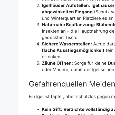
Igelhäuser Aufstellen:
Igelhäuser
abgewinkelten Eingang
(Schutz vo
und Winterquartier. Platziere es an 
Naturnahe Bepflanzung:
Blühend
Insekten an – die Hauptnahrung der 
gedeckten Tisch.
Sichere Wasserstellen:
Achte dar
flache Ausstiegsmöglichkeit
(ein 
ertrinken.
Zäune Öffnen:
Sorge für kleine
Du
oder Mauern, damit der Igel seine
Gefahrenquellen Meiden 
Ein Igel ist tapfer, aber schutzlos gegen
Kein Gift:
Verzichte vollständig 