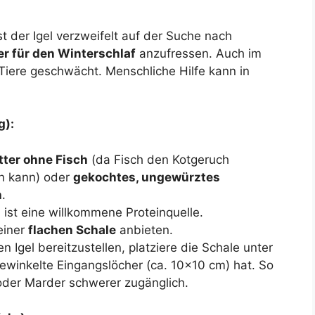
st der Igel verzweifelt auf der Suche nach
er für den Winterschlaf
anzufressen. Auch im
Tiere geschwächt. Menschliche Hilfe kann in
g):
ter ohne Fisch
(da Fisch den Kotgeruch
en kann) oder
gekochtes, ungewürztes
h
.
 ist eine willkommene Proteinquelle.
einer
flachen Schale
anbieten.
n Igel bereitzustellen, platziere die Schale unter
bgewinkelte Eingangslöcher (ca. 10×10 cm) hat. So
 oder Marder schwerer zugänglich.