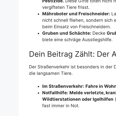
Pestizide.
Diese Gifte töten nicht n
vergifteten Tiere frisst.
Mähroboter und Freischneider:
L
nicht schnell fliehen, sondern sich 
beim Einsatz von Freischneidern.
Gruben und Schächte:
Decke
Gru
biete eine schräge Ausstiegshilfe.
Dein Beitrag Zählt: Der 
Der Straßenverkehr ist besonders in der
die langsamen Tiere.
Im Straßenverkehr:
Fahre in Woh
Notfallhilfe:
Melde verletzte, kran
Wildtierstationen oder Igelhilfen
(
fast immer in Not.