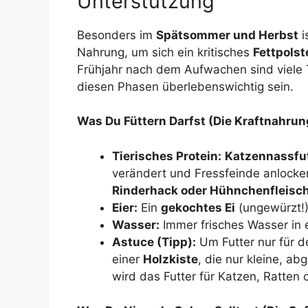
Unterstützung
Besonders im
Spätsommer und Herbst
i
Nahrung, um sich ein kritisches
Fettpolst
Frühjahr nach dem Aufwachen sind viele 
diesen Phasen überlebenswichtig sein.
Was Du Füttern Darfst (Die Kraftnahrun
Tierisches Protein:
Katzennassfut
verändert und Fressfeinde anlock
Rinderhack oder Hühnchenfleisc
Eier:
Ein
gekochtes Ei
(ungewürzt!)
Wasser:
Immer frisches Wasser in 
Astuce (Tipp):
Um Futter nur für de
einer
Holzkiste
, die nur kleine, a
wird das Futter für Katzen, Ratten