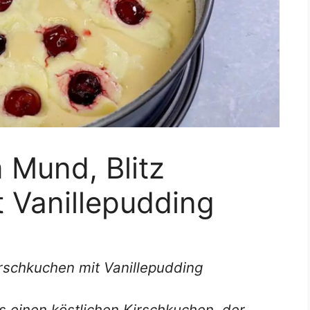
 Mund, Blitz
 Vanillepudding
irschkuchen mit Vanillepudding
s einen köstlichen Kirschkuchen, der