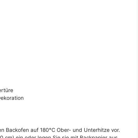
rtüre
Dekoration
n Backofen auf 180°C Ober- und Unterhitze vor.
0 cm) ein oder legen Sie sie mit Backpapier aus.