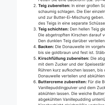
Teig zubereiten:
In einer großen S
schaumig schlagen. Die Eier einzel
und zur Butter-Ei-Mischung geben. 
des Teigs in eine separate Schüss
Teig schichten:
Den hellen Teig gl
Die abgetropften Kirschen darauf ve
Den dunklen Teig darüber verteilen
Backen:
Die Donauwelle im vorgehe
bis sie goldbraun und fest ist. St
Kirschfüllung zubereiten:
Die abg
mit dem Zucker und der Speisestär
Rühren kurz aufkochen lassen, bis 
Donauwelle verteilen und abkühlen
Buttercreme zubereiten:
Für die B
Vanillepuddingpulver und dem Zu
abkühlen lassen. Die weiche Butte
abgekühlten Vanillepudding unterr