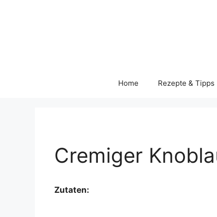
Skip
to
content
Home
Rezepte & Tipps
Cremiger Knobl
Zutaten: