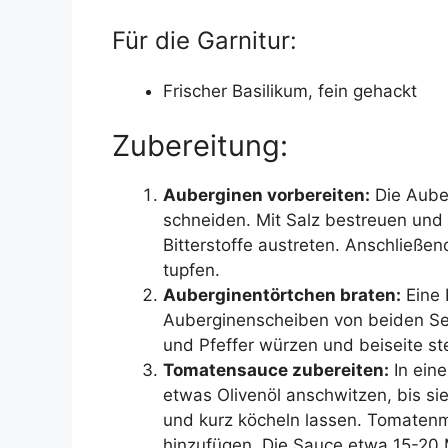
Für die Garnitur:
Frischer Basilikum, fein gehackt
Zubereitung:
Auberginen vorbereiten:
Die Aube
schneiden. Mit Salz bestreuen und
Bitterstoffe austreten. Anschließ
tupfen.
Auberginentörtchen braten:
Eine 
Auberginenscheiben von beiden Seit
und Pfeffer würzen und beiseite ste
Tomatensauce zubereiten:
In ein
etwas Olivenöl anschwitzen, bis si
und kurz köcheln lassen. Tomatenma
hinzufügen. Die Sauce etwa 15-20 M