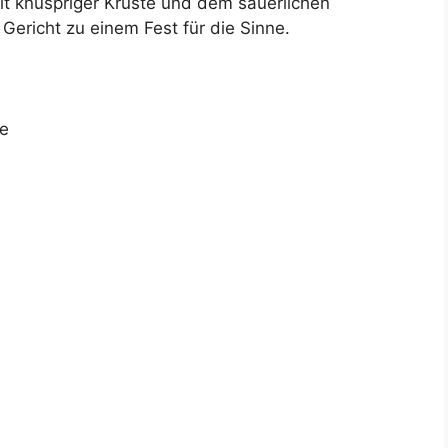
it knuspriger Kruste und dem säuerlichen
ericht zu einem Fest für die Sinne.
te