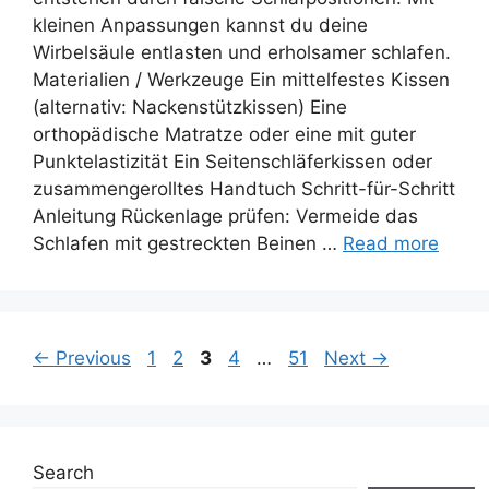
kleinen Anpassungen kannst du deine
Wirbelsäule entlasten und erholsamer schlafen.
Materialien / Werkzeuge Ein mittelfestes Kissen
(alternativ: Nackenstützkissen) Eine
orthopädische Matratze oder eine mit guter
Punktelastizität Ein Seitenschläferkissen oder
zusammengerolltes Handtuch Schritt-für-Schritt
Anleitung Rückenlage prüfen: Vermeide das
Schlafen mit gestreckten Beinen …
Read more
Page
Page
Page
Page
Page
←
Previous
1
2
3
4
…
51
Next
→
Search