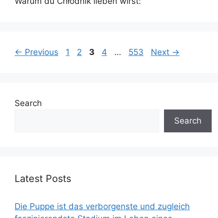
Warum du Chłodnik lieben wirst:
Page
Page
Page
Page
Page
←
Previous
1
2
3
4
…
553
Next
→
Search
Search
Latest Posts
Die Puppe ist das verborgenste und zugleich